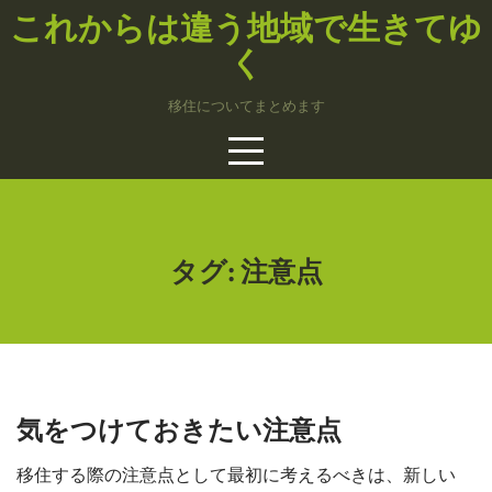
Skip
これからは違う地域で生きてゆ
to
く
content
移住についてまとめます
タグ:
注意点
気をつけておきたい注意点
移住する際の注意点として最初に考えるべきは、新しい